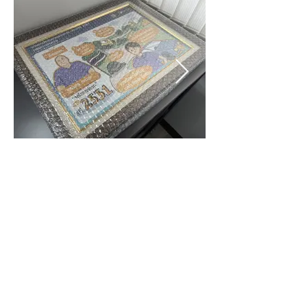
กรมทางหลวง Department of Highways
< Previous
Next >
©
2017-2026
Design by Pictures Talk