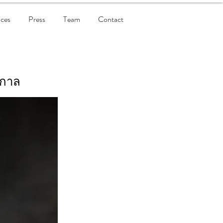
ices
Press
Team
Contact
ศกาล