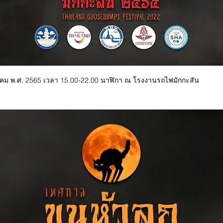
ภาคม พ.ศ. 2565 เวลา 15.00-22.00 นาฬิกา ณ โรงงานรถไฟมักกะสัน