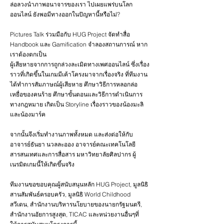
ล่อลวงนำภาพอนาจารของเรา ไปเผยแพร่บนโลก
ออนไลน์ ยังพอมีทางออกในปัญหานี้หรือไม่?
Pictures Talk ร่วมมือกับ HUG Project จัดทำสื่อ
Handbook และ Gamification จำลองสถานการณ์ หาก
เราต้องตกเป็น
ผู้เสียหายจากการถูกล่วงละเมิดทางเพศออนไลน์ ซึ่งเรื่อง
ราวที่เกิดขึ้นในเกมมีเค้าโครงมาจากเรื่องจริง ที่ทีมงาน
ได้ทำการสัมภาษณ์ผู้เสียหาย ศึกษาวิธีการหลอกล่อ
เหยื่อของคนร้าย ศึกษาขั้นตอนและวิธีการดำเนินการ
ทางกฎหมาย เกิดเป็น Storyline เรื่องราวของน้องมะลิ
และน้องมาร์ค
จากนั้นจึงเริ่มทำงานภาพทั้งหมด และส่งต่อให้กับ
อาจารย์ธันยา นวลละออง อาจารย์คณะเทคโนโลยี
สารสนเทศและการสื่อสาร มหาวิทยาลัยศิลปากร ผู้
เนรมิตเกมนี้ให้เกิดขึ้นจริง
ทีมงานขอขอบคุณผู้สนับสนุนหลัก HUG Project, มูลนิธิ
สานสัมพันธ์ครอบครัว, มูลนิธิ World Childhood
สวีเดน, สำนักงานบริหารนโยบายของนายกรัฐมนตรี,
สำนักงานอัยการสูงสุด, TICAC และหน่วยงานอื่นๆที่