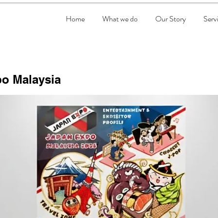
Home
What we do
Our Story
Serv
o Malaysia