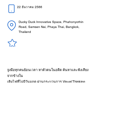
22 ธันวาคม 2566
Ducky Duck Innovative Space, Phahonyothin
Road, Samsen Nai, Phaya Thai, Bangkok,
Thailand
จูงมือทุกคนย้อนเวลา หาตัวตนในอดีต ค้นหาและฟังเสียง
จากข้างใน
เติมไฟที่ไม่มีวันมอด ผ่านกระบวนการ Visual Thinking,
Doing วาด เล่า ฟัง คิด
---
Yesterday is history, Tomorrow is a mystery but today is a
gift.
That is why it is called the 'present'.
< Previous
Next >