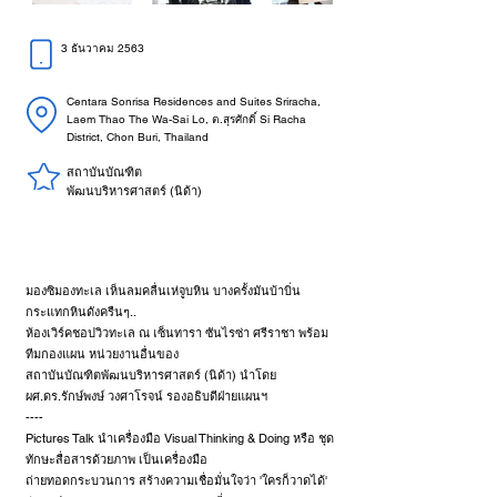
3 ธันวาคม 2563
Centara Sonrisa Residences and Suites Sriracha,
Laem Thao The Wa-Sai Lo, ต.สุรศักดิ์ Si Racha
District, Chon Buri, Thailand
สถาบันบัณฑิต
พัฒนบริหารศาสตร์ (นิด้า)
มองซิมองทะเล เห็นลมคลื่นเห่จูบหิน บางครั้งมันบ้าบิ่น
กระแทกหินดังครืนๆ..
ห้องเวิร์คชอปวิวทะเล ณ เซ็นทารา ซันไรซ่า ศรีราชา พร้อม
ทีมกองแผน หน่วยงานอื่นของ
สถาบันบัณฑิตพัฒนบริหารศาสตร์ (นิด้า) นำโดย
ผศ.ดร.รักษ์พงษ์ วงศาโรจน์ รองอธิบดีฝ่ายแผนฯ
----
Pictures Talk นำเครื่องมือ Visual Thinking & Doing หรือ ชุด
ทักษะสื่อสารด้วยภาพ เป็นเครื่องมือ
ถ่ายทอดกระบวนการ สร้างความเชื่อมั่นใจว่า 'ใครก็วาดได้'