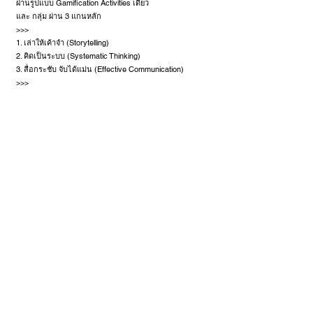
ผ่านรูปแบบ Gamification Activities เดี่ยว
และ กลุ่ม ผ่าน 3 แกนหลัก
>>>
1. เล่าให้เค้าจำ (Storytelling)
2. คิดเป็นระบบ (Systematic Thinking)
3. สื่อกระชับ จับได้แม่น (Effective Communication)
>>>
กิจกรรม 1 วัน ครึ่ง (10 ชม.)
1. รู้จักมักจี่ - Getting to know your Super Power!
2. ใครก็วาดได้ - 6 Tools for Fundamental of Visual doing
3. อุ๊ยคำ - Visual Jam
4. ดาวสุข - Star Colony
5. แผนภาพยุทธศาสตร์ - NIDA Strategic Visual Plan
6. เจ็ดบุคลิก พลิกแผ่นดิน - 7 Persona's Client
7. มนุษย์ถ้ำ - Don't Talk
8. ขึ้นปก - Cover Story Vision
9. แผนเด็ด - Visual Roadmap
ปิดท้ายการนำเสนอแผนยุทธศาสตร์ พร้อมบันทึกสรุปเป็น
ภาพ Visual Recording
< Previous
Next >