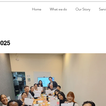
Home
What we do
Our Story
Serv
2025