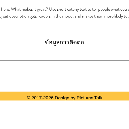
 here. What makes it great? Use short catchy text to tell people what you o
A great description gets readers in the mood, and makes them more likely t
ข้อมูลการติดต่อ
© 2017-2026 Design by Pictures Talk