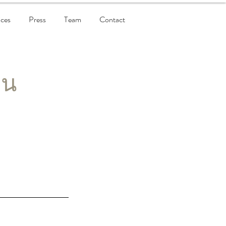
ices
Press
Team
Contact
คน