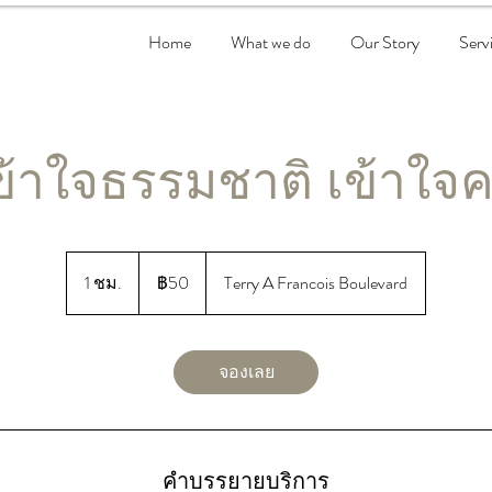
Home
What we do
Our Story
Serv
ข้าใจธรรมชาติ เข้าใจ
50
บาท
1 ชม.
1
฿50
Terry A Francois Boulevard
ไทย
ช
ม
จองเลย
คำบรรยายบริการ