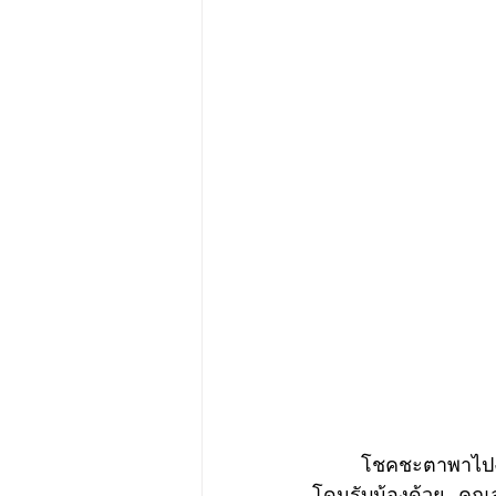
	โชคชะตาพาไปงาน Visual Recording ต่างประเทศครั้งแรก เมืองฮัวเหลียน ไต้หวัน ถึงค่ำ
โดนรับน้องด้วย คุณล