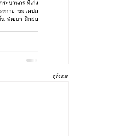
ุดประกาย ขมวดปม 
กขึ้น พัฒนา ฝึกฝน
ดูทั้งหมด