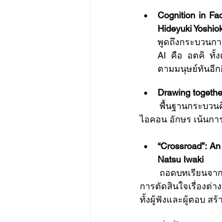
Cognition in Fa
Hideyuki Yoshio
พูดถึงกระบวนการ
AI คือ อตคิ ทั้
ตามมนุษย์ทันอีกก
Drawing togeth
	พื้นฐานกระบวนค
ไอคอน อักษร เน้นการป
“Crossroad”: An 
Natsu Iwaki
	ถอดบทเรียนจากภัยพิบัติแผ่นดินไหว เมืองโกเบ ญี่ปุ่น ปี 1995 ประยุกต์เป็นการ์ดเกมส์ ใช้เพื่อ
การตัดสินใจเรื่องต่า
ทั้งผู้ฟังและผู้ตอบ สร