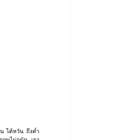
งกฤษไม่ถนัด เรา