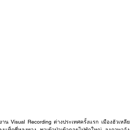
ุงแท็กซี่หลงทาง พาเข้าป่าเข้าดอยไปพักใหญ่ ลุงภาษาอั