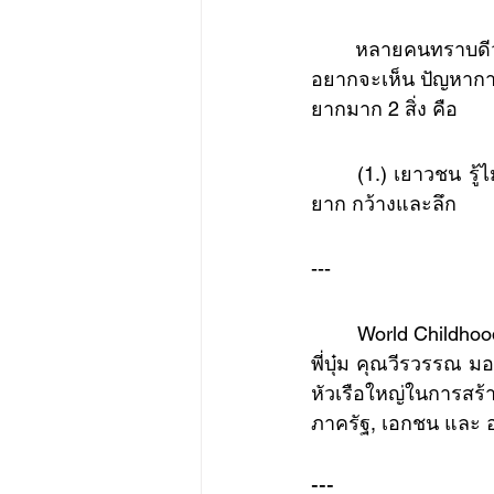
หลายคนทราบดีว่า
อยากจะเห็น ปัญหาการค
ยากมาก 2 สิ่ง คือ 
	(1.) เยาวชน รู้ไม่เท่าทันกลลวง และ (2.) โลกอินเตอร์เนต เป็นดั่งเมฆหมอก เปลี่ยนเร็ว ตาม
ยาก กว้างและลึก
---
      	World Childhood Foundation สวีเดน Childhood เล็งเห็นความสำคัญของปัญหานี้ พร้อมด้วย 
พี่บุ๋ม คุณวีรวรรณ มอ
หัวเรือใหญ่ในการสร
ภาครัฐ, เอกชน และ 
---