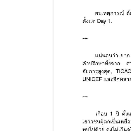
	พบเหตุการณ์ ต้องเลือก และพบกับผลลัพธ์ต่างๆ เป็นภาพการ์ตูน เล่นบนมือถือ คือ เป้าหมาย
ตั้งแต่ Day 1.
---
	แน่นอนว่า ยาก ท้าทาย เพราะทุกฝ่ายทำร่วมกันเป็นงานแรก ด้วยการสนับสนุน แนะนำ ให้
คำปรึกษาทั้งจาก ศ
อัยการสูงสุด, TICA
UNICEF และอีกหลา
---
	เกือบ 1 ปี ตั้งแต่ประชุมวันแรก เหมือนการเดินทางได้เรียนรู้หลายสิ่งอย่าง ว่า ไม่ใช่เพียง
เยาวชนผู้ตกเป็นเหยื่
ทบไปด้วย คงไม่เกินจร