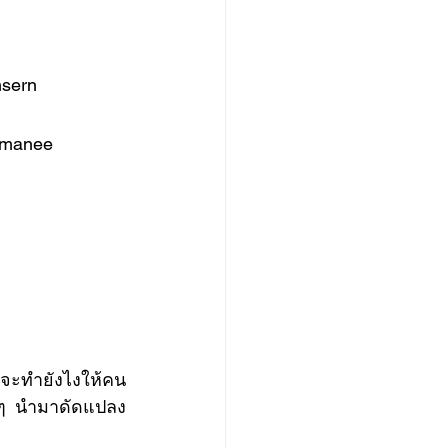
sern  
amanee
่างๆ นำมาดัดแปลง