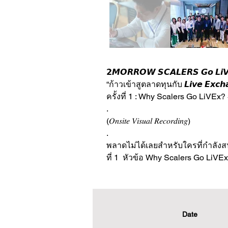
𝟮𝙈𝙊𝙍𝙍𝙊𝙒 𝙎𝘾𝘼𝙇𝙀𝙍𝙎 𝙂𝙤 𝙇𝙞𝙑
“ก้าวเข้าสูตลาดทุนกับ 𝙇𝙞𝙫𝙚 𝙀𝙭𝙘𝙝
ครั้งที่ 1 : Why Scalers Go LiVEx?
.
(𝑂𝑛𝑠𝑖𝑡𝑒 𝑉𝑖𝑠𝑢𝑎𝑙 𝑅𝑒𝑐𝑜𝑟𝑑𝑖𝑛𝑔)
.
พลาดไม่ได้เลยสำหรับใครที่กำลังสนใจ
ที่ 1  หัวข้อ Why Scalers Go LiV
Date