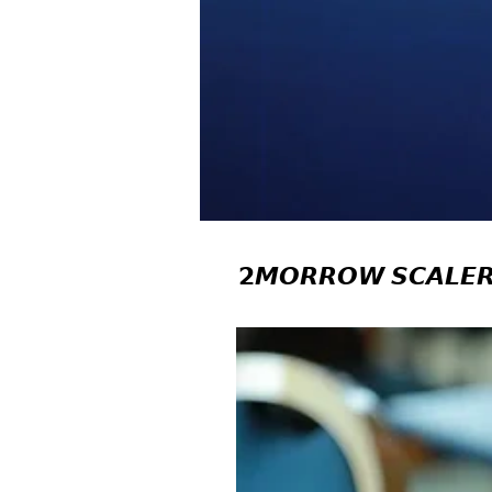
𝟮𝙈𝙊𝙍𝙍𝙊𝙒 𝙎𝘾𝘼𝙇𝙀𝙍