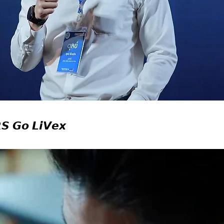
 𝙂𝙤 𝙇𝙞𝙑𝙚𝙭