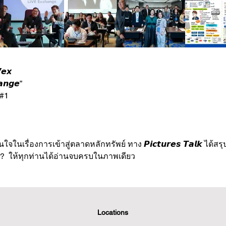
𝙚𝙭 
𝙣𝙜𝙚” 
 #1
ในเรื่องการเข้าสู่ตลาดหลักทรัพย์ ทาง 𝙋𝙞𝙘𝙩𝙪𝙧𝙚𝙨 𝙏𝙖𝙡𝙠 ได้
Ex?  ให้ทุกท่านได้อ่านจบครบในภาพเดียว
Locations