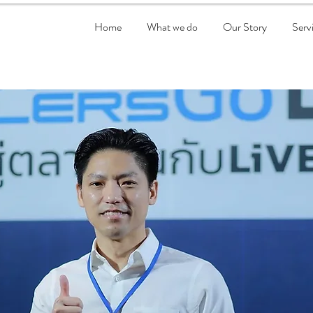
Home
What we do
Our Story
Serv