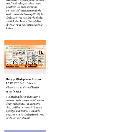
Education (THE) เป็นผู้ให้บริการชั้นนำ
ระดับโลกด้านข้อมูลการศึกษาระดับ
อุดมศึกษา และได้มีการจัดอันดับ
มหาวิทยาลัยในระดับนานาชาติหรือ
World University Ranking (WUR) ซึ่ง
เป็นข้อมูลสำคัญ และเป็นเครื่องมือใน
การตัดสินใจเลือกมหาวิทยาลัยที่จะ
เข้าศึกษาต่อของนักเรียนและนักศึกษา
ทั่วโลก
Happy Workplace Forum
2022 สำนักงานกองทุน
สนับสนุนการสร้างเสริมสุข
ภาพ (สสส.)
3 ปีก่อน เป็นครั้งแรกๆที่ได้ยินคำว่า
'เศรษฐศาสตร์ความสุข' สะกิดใจเพราะ
เป็นความสงสัยเดิม เวลาพูดคุยกับ
เพื่อน บนโต๊ะอาหาร เช่น ทำไมดารา
ฮอลลี่วู้ด, คนมีชื่อเสียง บางคนที่ทั้ง
หล่อ/สวย รวย ดัง เป็นโรคซึมเศร้า? คน
เราต้องการอะไรกันแน่?