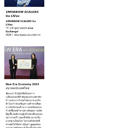
𝟮𝙈𝙊𝙍𝙍𝙊𝙒 𝙎𝘾𝘼𝙇𝙀𝙍𝙎
𝙂𝙤 𝙇𝙞𝙑𝙚𝙭
𝟮𝙈𝙊𝙍𝙍𝙊𝙒 𝙎𝘾𝘼𝙇𝙀𝙍𝙎 𝙂𝙤
𝙇𝙞𝙑𝙚𝙭
“ก้าวเข้าสูตลาดทุนกับ 𝙇𝙞𝙫𝙚
𝙀𝙭𝙘𝙝𝙖𝙣𝙜𝙚”
ครั้งที่ 1 : Why Scalers Go LiVEx? #1
New Era Economy 2023
อนาคตประเทศไทย
ชัดเจนว่าปี 2023 คือปีแห่งการ
เปลี่ยนแปลงที่สำคัญของประเทศ หลัง
ก้าวออกจากวิกฤตโรคระบาด ธุรกิจ
ทั่วโลกกําลังเผชิญความท้าทายที่สุด
จากปัจจัยรอบด้าน การแข่งขันรุนแรง
กำลังซื้อลดต่ำสวนทางต้นทุนการผลิต
ที่สูงขึ้น พฤติกรรมผู้บริโภคเปลี่ยนแปลง
อย่างรวดเร็ว ขณะที่ ESG กลายเป็น
มาตรฐานใหม่โลก ไม่รวมถึงปัจจัยที่
ควบคุมไม่ได้อย่างปัญหา geopolitics
และประเทศไทยจะมีเลือกตั้งใหญ่เกิด