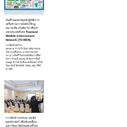
บันทึกแผนกลยุทธ์ปฎิบัติการ
เครือข่ายการบังคับใช้กฏ
หมายเกี่ยวกับสัตว์ป่าพืชป่า
แห่งประเทศไทย Thailand
Wildlife Enforcement
Network (TH-WEN)
มาเฟียค้าสัตว์ป่า
ตอนอายุ 11-12 ปี เริ่มอ่านนิยายแปล
ไทย แนวสืบสวน, ฆาตรกรรม ของ
อกาธา คริสตี้ ในกองหนังสือเก่าที่ปิด
กิจการไปแล้วของญาติ ต่อจากนั้นก็
เฮอคูล ปัวโรต์ นักสืบเบลเยี่ยมคาบไปท์
โตมาอีกก็ คินไดอิจิ, โคนัน, หนัง, ซีรีย์
สารพัด
การจัดทำงบประมาณเชิง
ยุทธศาสตร์ เพื่อขับเคลื่อน
มหาวิทยาลัยไทยสู่เวทีโลก