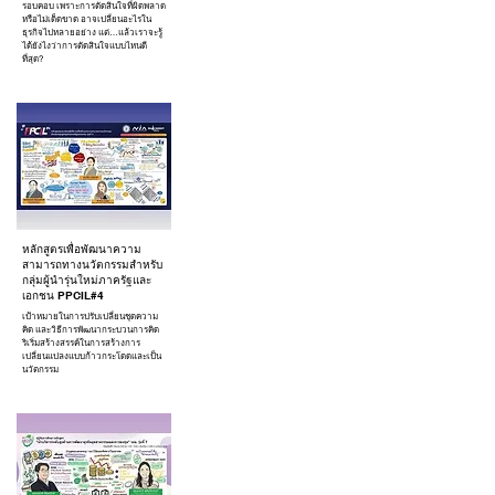
รอบคอบ เพราะการตัดสินใจที่ผิดพลาด
หรือไม่เด็ดขาด อาจเปลี่ยนอะไรใน
ธุรกิจไปหลายอย่าง แต่…แล้วเราจะรู้
ได้ยังไงว่าการตัดสินใจแบบไหนดี
ที่สุด?
หลักสูตรเพื่อพัฒนาความ
สามารถทางนวัตกรรมสำหรับ
กลุ่มผู้นำรุ่นใหม่ภาครัฐและ
เอกชน PPCIL#4
เป้าหมายในการปรับเปลี่ยนชุดความ
คิด และวิธีการพัฒนากระบวนการคิด
ริเริ่มสร้างสรรค์ในการสร้างการ
เปลี่ยนแปลงแบบก้าวกระโดดและเป็น
นวัตกรรม