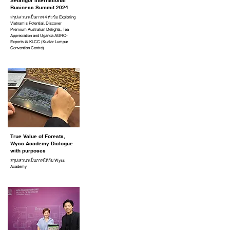
Selangor International
Business Summit 2024
สรุปเสวนาเป็นภาพ 4 หัวข้อ Exploring
Vietnam's Potential, Discover
Premium Australian Delights, Tea
Appreciation and Uganda AGRO-
Exports ณ KLCC (Kualar Lumpur
Convention Centre)
True Value of Forests,
Wyss Academy Dialogue
with purposes
สรุปเสวนาเป็นภาพให้กับ Wyss
Academy