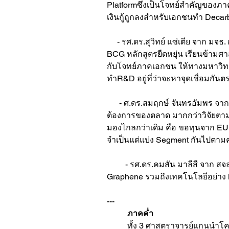
Platformซึ่งเป็นโจทย์สำคัญของ
เงินกู้ถูกลงสำหรับเอกชนทำ Decar
     - รศ.ดร.สุวิทย์ แซ่เตีย จ
BCG หลักสูตรยืดหยุ่น เรียนข้ามศ
กับโจทย์ภาคเอกชน ให้ทางมหาวิทยา
ทำR&D อยู่ที่ว่าจะหาจุดเชื่อมกัน
      - ศ.ดร.สมฤกษ์ จันทรอัมพร จา
ต้องการของตลาด มากกว่าวิจัยตามใ
มองไกลกว่าเดิม คือ ขอทุนจาก EU มี
จำเป็นแต่แบ่ง Segment กันไปตา
         - รศ.ดร.คมสัน มาลีสี จาก 
Graphene รวมถึงเทคโนโลยีอย่าง
---
	ภาคค่ำ
	ทั้ง 3 ศาสตราจารย์แกนนำโ