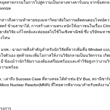
ภาคอุตสาหกรรมในการไปสู่ความเป็นกลางทางคาร์บอน จากข้อตกลง
bonize
าก มจธ. กล่าวถึงความท้าทายของมหาวิทยาลัยในการผลิตคนตอบโจทย
าสตร์ ข้ามสาขาได้, การสร้างความตระหนักให้เยาวชนในเรื่อง Cl
ลัยวิจัย แก้โจทย์และต่อยอดไปใช้ในเชิงพาณิชย์ ซึ่ง บริษัทมหา
ตรงไหน
ก มจพ. : ฉายภาพสิ่งสำคัญสำหรับนักวิจัยที่ควรเพิ่มคือ Mindset แ
จตัวเอง สุดท้ายจะเพิ่มโอกาสให้งานวิจัยกลายเป็นนวัตกรรม เกิ
 ข้อแม้ว่านักวิจัยเราเองต้องเตรียมพร้อมและทำวิจัยสูงกว่างานวิจ
มความพร้อม
สจล. : เล่าถึง Success Case ที่ทางสจล.ได้ทำเช่น EV Bus, สถานีชาร์ท
 Micro Nuclear Reactor(MNR) ที่ไทยควรพิจารณาสำหรับพลังงา
ครงการ