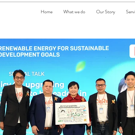
Home
What we do
Our Story
Serv