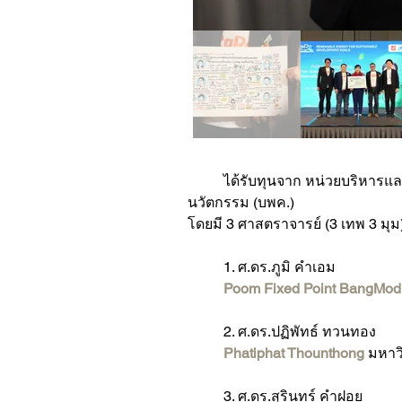
	ได้รับทุนจาก หน่วยบริหารและจัดการทุนด้านการพัฒนากำลังคน และทุนด้านการพัฒนาสถาบันอุดมศึกษา การวิจัยและการสร้าง
นวัตกรรม (บพค.)
โดยมี 3 ศาสตราจารย์ (3 เทพ 3 ม
	1. ศ.ดร.ภูมิ คำเอม 
Poom Fixed Point BangMod
	2. ศ.ดร.ปฏิพัทธ์ ทวนทอง 
Phatiphat Thounthong
 มหาว
	3. ศ.ดร.สุรินทร์ คำฝอย 