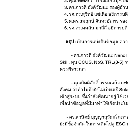
    2. คุณกิตติศักดิ์ วรรณแก้ว ผู้
    3. ดร.ภาวดี อังค์วัฒนะ รองผู
    4. รศ.ดร.สุวิทย์ แซ่เตีย อธิการบด
    5. ศ.ดร.สมฤกษ์ จันทรอัมพร ร
    6. รศ.ดร.คมสัน มาลีสี อธิการบด
 สรุป
 : เป็นการแบ่งปันข้อมูล 
	- ดร.ภาวดี อังค์วัฒนะ NanoTec เป็นตัวแทนของ บพค. เล่าถึง Platformให้ทุน, นโยบายการสนับสนุนต่างๆ มีอะไรบ้าง เช่น Green 
Skill, ทุน CCUS, NbS, TRL(3-5) ร
ควรพิจารณา
	- คุณกิตติศักดิ์ วรรณแก้ว กฟผ. เล่าถึง Sandbox แบตเตอรี่เก็บไฟฟ้า บนเกาะสมุย 50 MW, การพัฒนาระบบ Smart Grid ตอบคำถาม
สังคม ว่าทำไมถึงยังไม่เปิดเสรี So
เข้าสู่ระบบ ซึ่งกำลังพัฒนาอยู่ ใ
เพื่อนำข้อมูลที่มีมาทำให้เกิดประโย
      - ดร.สวนิตย์ บุญญาสุวัฒน์
ยังมีข้อจำกัด ในการเดินไปสู่ ESG