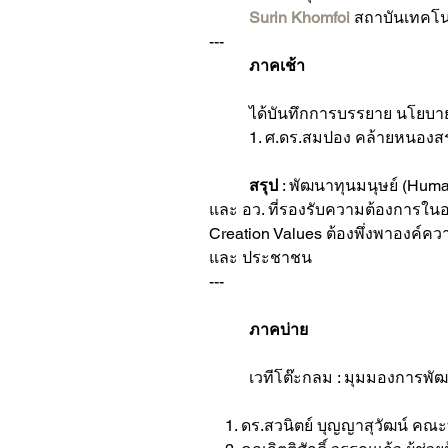
Surin Khomfoi
 สถาบันเทคโ
---
	ภาคเช้า
	ได้บันทึกการบรรยาย นโยบา
	1. ศ.ดร.สมปอง คล้ายหนองส
สรุป 
: พัฒนาทุนมนุษย์ (Huma
และ อว. ที่รองรับความต้องการในอ
Creation Values ต้องพึ่งพาองค์คว
และ ประชาชน
---
	ภาคบ่าย
	เวทีโต๊ะกลม : มุมมองการ
    1. ดร.สวนิตย์ บุญญาสุวัฒน