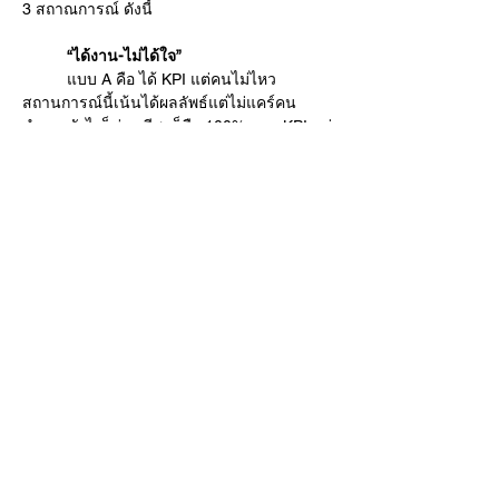
3 สถาณการณ์ ดังนี้  
	“ได้งาน-ไม่ได้ใจ”
	แบบ A คือ ได้ KPI แต่คนไม่ไหว 
สถานการณ์นี้เน้นได้ผลลัพธ์แต่ไม่แคร์คน
ทำงานยังไงก็ช่าง ดีสุดก็คือ 100% ตาม KPI แต่
งานจบแล้วคนบ๊ายบาย ทางยาวจะมีต้นทุนเรื่อง
การหาและพัฒนาคนเข้ามาเป็นเงื่อนไข
	“ได้ใจ-ไม่ได้งาน”
	แบบ B  คือ หัวหน้าใจดี อะลุ่มอล่วยเกิน 
ถูกใจพนักงาน แต่ผลงานไม่ได้ตามเป้า สรุป 
KPI 80% ทางยาวมีปัญหาเรื่องความสามารถ
ทางการแข่งขัน
	“ได้ใจ-ได้งาน” 
	แบบ C ดีสุด คือ สมดุลทั้งคนและงาน ทำ
ผลงานได้ดี พร้อมกับคนก็แฮปปี้ แต่ก็ทำได้ยาก
ที่สุด สรุปผลวิจัย ได้ KPI 130% ในการบรรยาย
ก็คลี่คลายว่าแบบ C ต้องทำอะไรบ้าง 1,2,3 
ส่วนแบบ A กับ B เชื่อว่า บริษัทส่วนใหญ่คง